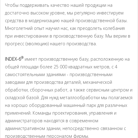
Чтобы поддерживать качество нашей продукции на
Миссия
достаточно высоком уровне, мы регулярно инвестируем
Производственная база
средства в модернизацию нашей производственной базы.
Многолетний опыт научил нас, как преодолеть колебания
Марки и патенты
при инвестировании в производственную базу. Мы верим в
Качество и окружающая среда
прогресс (эволюцию) нашего производства.
Наши продукты
®
INDEX-6
имеет производственную базу, расположенную на
общей площади более 25 000 квадратных метров, с 4
Multibloc системы
самостоятельными зданиями - производственными
Система весового розлива
заводами для производства деталей, механической
обработки, сборочных работ, а также сервисным центром и
Система флоуметрического розлива
складской базой. Для нужд металлообработки мы полагаемся
Горячий розлив
на хорошо оборудованный машинный парк для различных
применений. Команды проектирования, управления и
Асептическое наполнение
администраторов находятся в современном
Технологические линии розлива "под ключ"
административном здании, непосредственно связанном с
производственным персоналом фирмы.
Линия с Ультра чистым дизайном (Ultra Clean)