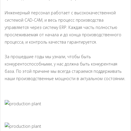
Оптимальная гигиена
Инженерный персонал работает с высококачественной
системой CAD-CAM, и весь процесс производства
Системы укупорки Twist-Off
управляется через систему ERP. Каждая часть полностью
Укупорка и запайка
прослеживаемая от начала и до конца производственного
процесса, и контроль качества гарантируется.
Этикетирование и капсулирование
Инспекция
За прошедшие годы мы узнали, чтобы быть
конкурентоспособными, у нас должна быть конкурентная
Упаковка и паллетирование
база. По этой причине мы всегда стараемся поддерживать
Вспомогательное оборудование
наши производственные мощности в актуальном состоянии.
Ваши продукты
Молоко и Молочные продукты
Соки, напитки
Пищевые масла (растительные масла)